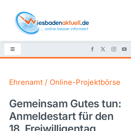
Skip
to
content
Toggle
Navigation
Startseite
Ehrenamt / Online-Projektbörse
Nachrichten
Gemeinsam Gutes tun:
Politik
Anmeldestart für den
Wirtschaft
18. Freiwilligentag