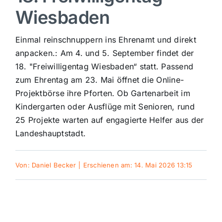
Wiesbaden
Sport
Einmal reinschnuppern ins Ehrenamt und direkt
Kultur
anpacken.: Am 4. und 5. September findet der
18. "Freiwilligentag Wiesbaden“ statt. Passend
zum Ehrentag am 23. Mai öffnet die Online-
Panorama
Projektbörse ihre Pforten. Ob Gartenarbeit im
Kindergarten oder Ausflüge mit Senioren, rund
Mein Stadtteil
25 Projekte warten auf engagierte Helfer aus der
Landeshauptstadt.
Galerie
Von:
Daniel Becker
|
Erschienen am: 14. Mai 2026 13:15
Verkehrsmeldungen
Polizeimeldungen