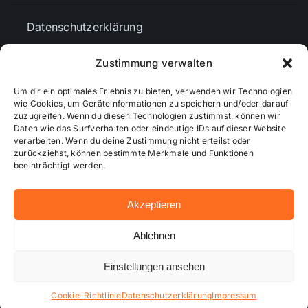
Datenschutzerklärung
Zustimmung verwalten
AGBs
Um dir ein optimales Erlebnis zu bieten, verwenden wir Technologien
wie Cookies, um Geräteinformationen zu speichern und/oder darauf
Cookie-Richtlinie (EU)
zuzugreifen. Wenn du diesen Technologien zustimmst, können wir
Daten wie das Surfverhalten oder eindeutige IDs auf dieser Website
verarbeiten. Wenn du deine Zustimmung nicht erteilst oder
zurückziehst, können bestimmte Merkmale und Funktionen
Mediendaten
beeinträchtigt werden.
Akzeptieren
© 2026 - Wiesbadenaktuell ...online besser informiert!
Ablehnen
Einstellungen ansehen
Hosting bei alkima WEB & DESIGN ®
Cookie-Richtlinie
Datenschutzerklärung
Impressum