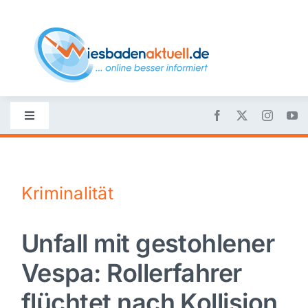
Skip
to
content
Toggle
Navigation
Startseite
Kriminalität
Nachrichten
Unfall mit gestohlener
Politik
Vespa: Rollerfahrer
Wirtschaft
flüchtet nach Kollision