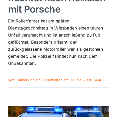
mit Porsche
Sport
Ein Rollerfahrer hat am späten
Kultur
Dienstagnachmittag in Wiesbaden einen teuren
Unfall verursacht und ist anschließend zu Fuß
geflüchtet. Besonders brisant, der
Panorama
zurückgelassene Motorroller war als gestohlen
gemeldet. Die Polizei fahndet nun nach dem
Mein Stadtteil
Unbekannten.
Galerie
Von:
Daniel Becker
|
Erschienen am: 13. Mai 2026 14:46
Verkehrsmeldungen
Polizeimeldungen