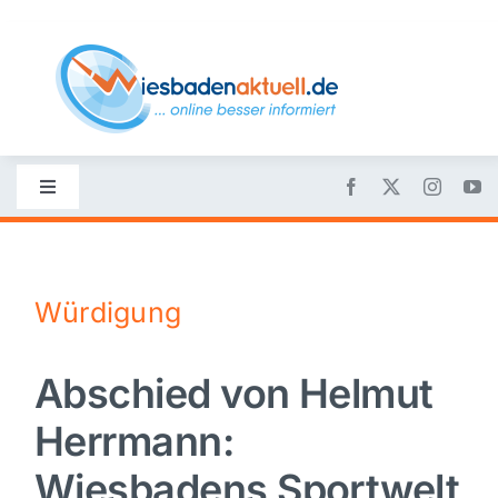
Skip
to
content
Toggle
Navigation
Startseite
Würdigung
Nachrichten
Abschied von Helmut
Politik
Herrmann:
Wirtschaft
Wiesbadens Sportwelt