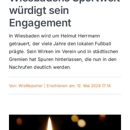
würdigt sein
Sport
Engagement
Kultur
In Wiesbaden wird um Helmut Herrmann
getrauert, der viele Jahre den lokalen Fußball
Panorama
prägte. Sein Wirken im Verein und in städtischen
Gremien hat Spuren hinterlassen, die nun in den
Nachrufen deutlich werden.
Mein Stadtteil
Von:
WisiReporter
|
Erschienen am: 12. Mai 2026 17:14
Galerie
Verkehrsmeldungen
Polizeimeldungen