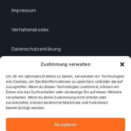
Impressum
Verhaltenskodex
Datenschutzerklärung
Zustimmung verwalten
AGBs
Um dir ein optimales Erlebnis zu bieten, verwenden wir Technologien
wie Cookies, um Geräteinformationen zu speichern und/oder darauf
Cookie-Richtlinie (EU)
zuzugreifen. Wenn du diesen Technologien zustimmst, können wir
Daten wie das Surfverhalten oder eindeutige IDs auf dieser Website
verarbeiten. Wenn du deine Zustimmung nicht erteilst oder
zurückziehst, können bestimmte Merkmale und Funktionen
Mediendaten
beeinträchtigt werden.
Akzeptieren
© 2026 - Wiesbadenaktuell ...online besser informiert!