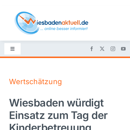
Skip
to
content
Toggle
Navigation
Startseite
Wertschätzung
Nachrichten
Wiesbaden würdigt
Politik
Einsatz zum Tag der
Wirtschaft
Kinderbetreuung