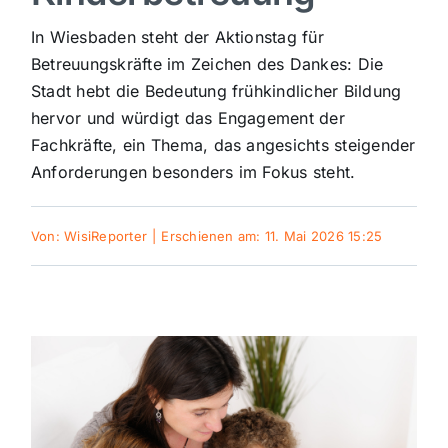
Sport
In Wiesbaden steht der Aktionstag für
Betreuungskräfte im Zeichen des Dankes: Die
Stadt hebt die Bedeutung frühkindlicher Bildung
Kultur
hervor und würdigt das Engagement der
Fachkräfte, ein Thema, das angesichts steigender
Panorama
Anforderungen besonders im Fokus steht.
Mein Stadtteil
Von:
WisiReporter
|
Erschienen am: 11. Mai 2026 15:25
Galerie
Verkehrsmeldungen
Polizeimeldungen