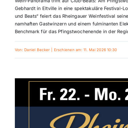
Wein-Panorama trifft auf Club-Beats: Am Pfingstw
Gebhardt in Eltville in eine spektakuläre Festiva
und Beats“ feiert das Rheingauer Weinfestival seine
namhaften Gastwinzern und einem fulminanten Elek
Benchmark für das Pfingstwochenende in der Regi
Von:
Daniel Becker
|
Erschienen am: 11. Mai 2026 10:30