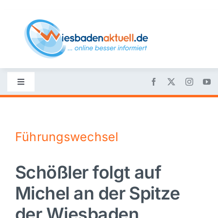
Skip
to
content
Toggle
Navigation
Startseite
Führungswechsel
Nachrichten
Schößler folgt auf
Politik
Michel an der Spitze
Wirtschaft
der Wiesbaden