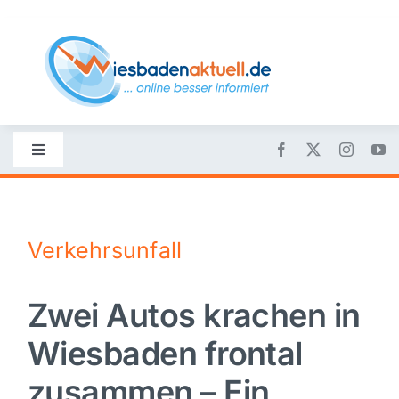
Skip
to
content
Toggle
Navigation
Startseite
Verkehrsunfall
Nachrichten
Zwei Autos krachen in
Politik
Wiesbaden frontal
Wirtschaft
zusammen – Ein