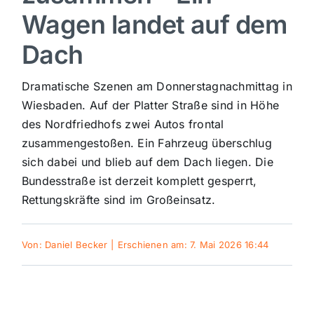
Wagen landet auf dem
Sport
Dach
Kultur
Dramatische Szenen am Donnerstagnachmittag in
Wiesbaden. Auf der Platter Straße sind in Höhe
Panorama
des Nordfriedhofs zwei Autos frontal
zusammengestoßen. Ein Fahrzeug überschlug
sich dabei und blieb auf dem Dach liegen. Die
Mein Stadtteil
Bundesstraße ist derzeit komplett gesperrt,
Rettungskräfte sind im Großeinsatz.
Galerie
Von:
Daniel Becker
|
Erschienen am: 7. Mai 2026 16:44
Verkehrsmeldungen
Polizeimeldungen