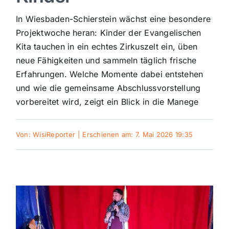
Sport
In Wiesbaden-Schierstein wächst eine besondere
Projektwoche heran: Kinder der Evangelischen
Kita tauchen in ein echtes Zirkuszelt ein, üben
Kultur
neue Fähigkeiten und sammeln täglich frische
Erfahrungen. Welche Momente dabei entstehen
Panorama
und wie die gemeinsame Abschlussvorstellung
vorbereitet wird, zeigt ein Blick in die Manege
Mein Stadtteil
Von:
WisiReporter
|
Erschienen am: 7. Mai 2026 19:35
Galerie
Verkehrsmeldungen
Polizeimeldungen