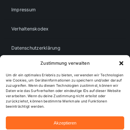
Impressum
Verhaltenskodex
Datenschutzerklärung
Zustimmung verwalten
AGBs
Um dir ein optimales Erlebnis zu bieten, verwenden wir Technologien
wie Cookies, um Geräteinformationen zu speichern und/oder darauf
Cookie-Richtlinie (EU)
zuzugreifen. Wenn du diesen Technologien zustimmst, können wir
Daten wie das Surfverhalten oder eindeutige IDs auf dieser Website
verarbeiten. Wenn du deine Zustimmung nicht erteilst oder
zurückziehst, können bestimmte Merkmale und Funktionen
Mediendaten
beeinträchtigt werden.
Akzeptieren
© 2026 - Wiesbadenaktuell ...online besser informiert!