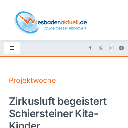
Skip
to
content
Toggle
Navigation
Startseite
Projektwoche
Nachrichten
Zirkusluft begeistert
Politik
Schiersteiner Kita-
Wirtschaft
Kinder