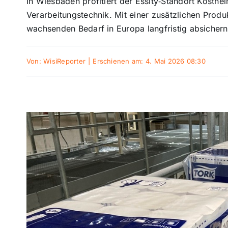
In Wiesbaden profitiert der Essity‑Standort Kosthe
Verarbeitungstechnik. Mit einer zusätzlichen Produ
wachsenden Bedarf in Europa langfristig absichern
Von:
WisiReporter
|
Erschienen am: 4. Mai 2026 08:30