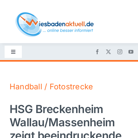
Skip
to
content
Toggle
Navigation
Startseite
Handball / Fotostrecke
Nachrichten
HSG Breckenheim
Politik
Wallau/Massenheim
Wirtschaft
zeigt beeindruckende