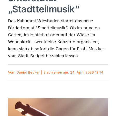
„Stadtteilmusik“
Sport
Das Kulturamt Wiesbaden startet das neue
Kultur
Förderformat "Stadtteilmusik“. Ob im privaten
Garten, im Hinterhof oder auf der Wiese im
Wohnblock – wer kleine Konzerte organisiert,
Panorama
kann sich ab sofort die Gagen für Profi-Musiker
vom Stadt-Budget bezahlen lassen.
Mein Stadtteil
Von:
Daniel Becker
|
Erschienen am: 24. April 2026 12:14
Galerie
Verkehrsmeldungen
Polizeimeldungen