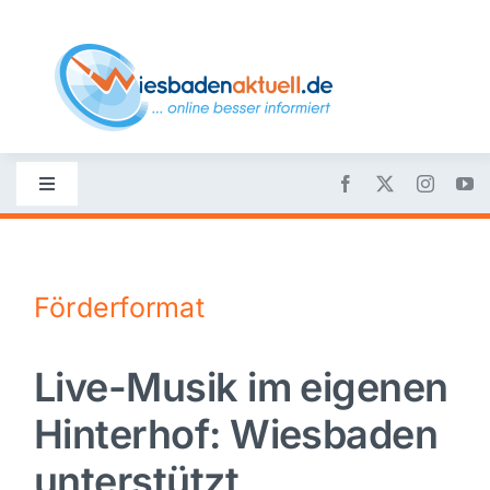
Skip
to
content
Toggle
Navigation
Startseite
Förderformat
Nachrichten
Live-Musik im eigenen
Politik
Hinterhof: Wiesbaden
Wirtschaft
unterstützt