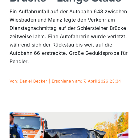
Sport
Ein Auffahrunfall auf der Autobahn 643 zwischen
Wiesbaden und Mainz legte den Verkehr am
Dienstagnachmittag auf der Schiersteiner Brücke
Kultur
zeitweise lahm. Eine Autofahrerin wurde verletzt,
während sich der Rückstau bis weit auf die
Panorama
Autobahn 66 erstreckte. Große Geduldsprobe für
Pendler.
Mein Stadtteil
Von:
Daniel Becker
|
Erschienen am: 7. April 2026 23:34
Galerie
Verkehrsmeldungen
Polizeimeldungen