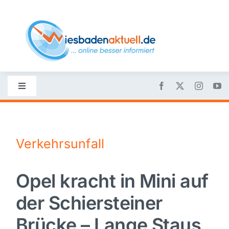
Skip
to
content
Toggle
Navigation
Startseite
Verkehrsunfall
Nachrichten
Opel kracht in Mini auf
Politik
der Schiersteiner
Wirtschaft
Brücke – Lange Staus