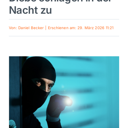
Nacht zu
Sport
Von:
Daniel Becker
|
Erschienen am: 29. März 2026 11:21
Kultur
Panorama
Mein Stadtteil
Galerie
Verkehrsmeldungen
Polizeimeldungen