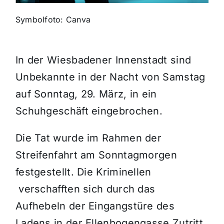
Symbolfoto: Canva
Themen und Termine
Gewinnspiele
In der Wiesbadener Innenstadt sind
Unbekannte in der Nacht von Samstag
auf Sonntag, 29. März, in ein
Schuhgeschäft eingebrochen.
Die Tat wurde im Rahmen der
Streifenfahrt am Sonntagmorgen
festgestellt. Die Kriminellen
verschafften sich durch das
Aufhebeln der Eingangstüre des
Ladens in der Ellenbogengasse Zutritt