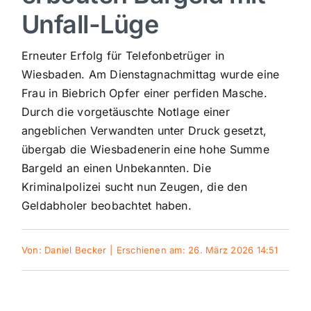
Unfall-Lüge
Sport
Erneuter Erfolg für Telefonbetrüger in
Kultur
Wiesbaden. Am Dienstagnachmittag wurde eine
Frau in Biebrich Opfer einer perfiden Masche.
Durch die vorgetäuschte Notlage einer
Panorama
angeblichen Verwandten unter Druck gesetzt,
übergab die Wiesbadenerin eine hohe Summe
Mein Stadtteil
Bargeld an einen Unbekannten. Die
Kriminalpolizei sucht nun Zeugen, die den
Geldabholer beobachtet haben.
Galerie
Von:
Daniel Becker
|
Erschienen am: 26. März 2026 14:51
Verkehrsmeldungen
Polizeimeldungen