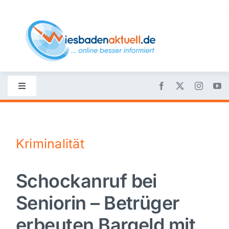
Skip
to
content
Toggle
Navigation
Startseite
Kriminalität
Nachrichten
Schockanruf bei
Politik
Seniorin – Betrüger
Wirtschaft
erbeuten Bargeld mit