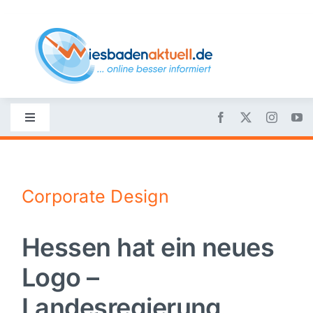
Skip
to
content
Toggle
Navigation
Startseite
Corporate Design
Nachrichten
Hessen hat ein neues
Politik
Logo –
Wirtschaft
Landesregierung