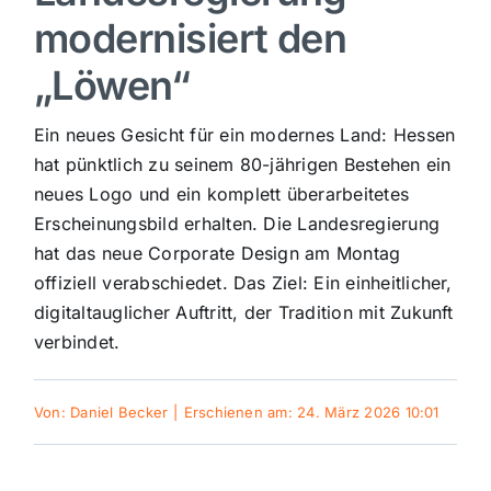
modernisiert den
Sport
„Löwen“
Kultur
Ein neues Gesicht für ein modernes Land: Hessen
hat pünktlich zu seinem 80-jährigen Bestehen ein
Panorama
neues Logo und ein komplett überarbeitetes
Erscheinungsbild erhalten. Die Landesregierung
hat das neue Corporate Design am Montag
Mein Stadtteil
offiziell verabschiedet. Das Ziel: Ein einheitlicher,
digitaltauglicher Auftritt, der Tradition mit Zukunft
Galerie
verbindet.
Verkehrsmeldungen
Von:
Daniel Becker
|
Erschienen am: 24. März 2026 10:01
Polizeimeldungen