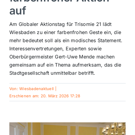
auf
Sport
Am Globaler Aktionstag für Trisomie 21 lädt
Kultur
Wiesbaden zu einer farbenfrohen Geste ein, die
mehr bedeutet soll als ein modisches Statement.
Interessenvertretungen, Experten sowie
Panorama
Oberbürgermeister Gert-Uwe Mende machen
gemeinsam auf ein Thema aufmerksam, das die
Mein Stadtteil
Stadtgesellschaft unmittelbar betrifft.
Von:
Wiesbadenaktuell
|
Galerie
Erschienen am: 20. März 2026 17:28
Verkehrsmeldungen
Polizeimeldungen