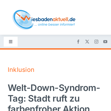
Skip
to
content
Toggle
Navigation
Startseite
Inklusion
Nachrichten
Welt-Down-Syndrom-
Politik
Tag: Stadt ruft zu
Wirtschaft
farbenfroher Aktion