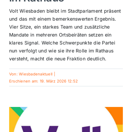
Sport
Volt Wiesbaden bleibt im Stadtparlament präsent
und das mit einem bemerkenswerten Ergebnis.
Vier Sitze, ein starkes Team und zusätzliche
Kultur
Mandate in mehreren Ortsbeiräten setzen ein
klares Signal. Welche Schwerpunkte die Partei
Panorama
nun verfolgt und wie sie ihre Rolle im Rathaus
versteht, macht die neue Fraktion deutlich.
Mein Stadtteil
Von:
Wiesbadenaktuell
|
Erschienen am: 19. März 2026 12:52
Galerie
Verkehrsmeldungen
Polizeimeldungen