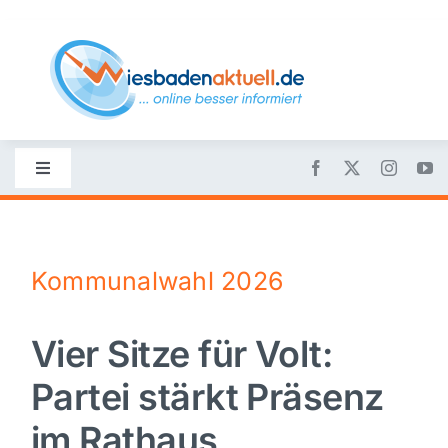
Skip
to
content
Toggle
Navigation
Startseite
Kommunalwahl 2026
Nachrichten
Vier Sitze für Volt:
Politik
Partei stärkt Präsenz
Wirtschaft
im Rathaus