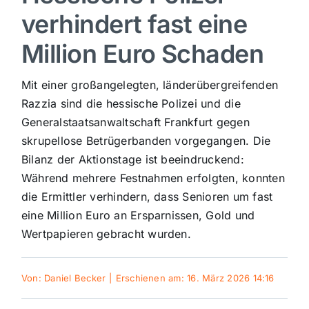
verhindert fast eine
Sport
Million Euro Schaden
Kultur
Mit einer großangelegten, länderübergreifenden
Razzia sind die hessische Polizei und die
Panorama
Generalstaatsanwaltschaft Frankfurt gegen
skrupellose Betrügerbanden vorgegangen. Die
Bilanz der Aktionstage ist beeindruckend:
Mein Stadtteil
Während mehrere Festnahmen erfolgten, konnten
die Ermittler verhindern, dass Senioren um fast
Galerie
eine Million Euro an Ersparnissen, Gold und
Wertpapieren gebracht wurden.
Verkehrsmeldungen
Von:
Daniel Becker
|
Erschienen am: 16. März 2026 14:16
Polizeimeldungen