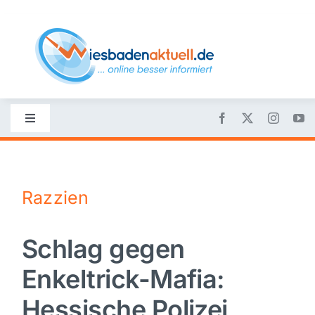
Skip
to
content
Toggle
Navigation
Startseite
Razzien
Nachrichten
Schlag gegen
Politik
Enkeltrick-Mafia:
Wirtschaft
Hessische Polizei