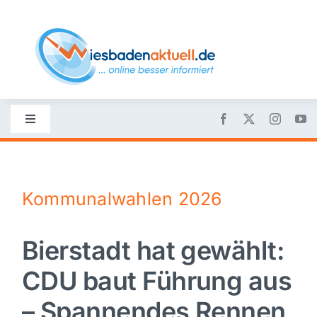
Skip
to
content
Toggle
Navigation
Startseite
Kommunalwahlen 2026
Nachrichten
Bierstadt hat gewählt:
Politik
CDU baut Führung aus
Wirtschaft
– Spannendes Rennen