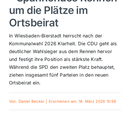
um die Plätze im
Sport
Ortsbeirat
Kultur
In Wiesbaden-Bierstadt herrscht nach der
Kommunalwahl 2026 Klarheit. Die CDU geht als
Panorama
deutlicher Wahlsieger aus dem Rennen hervor
und festigt ihre Position als stärkste Kraft.
Während die SPD den zweiten Platz behauptet,
Mein Stadtteil
ziehen insgesamt fünf Parteien in den neuen
Ortsbeirat ein.
Galerie
Von:
Daniel Becker
|
Erschienen am: 16. März 2026 10:56
Verkehrsmeldungen
Polizeimeldungen