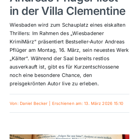
in der Villa Clementine
Sport
Wiesbaden wird zum Schauplatz eines eiskalten
Kultur
Thrillers: Im Rahmen des „Wiesbadener
KrimiMärz“ präsentiert Bestseller-Autor Andreas
Pflüger am Montag, 16. März, sein neuestes Werk
Panorama
„Kälter“. Während der Saal bereits restlos
ausverkauft ist, gibt es für Kurzentschlossene
Mein Stadtteil
noch eine besondere Chance, den
preisgekrönten Autor live zu erleben.
Galerie
Von:
Daniel Becker
|
Erschienen am: 13. März 2026 15:10
Verkehrsmeldungen
Polizeimeldungen