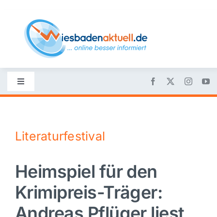
Skip
to
content
Toggle
Navigation
Startseite
Literaturfestival
Nachrichten
Heimspiel für den
Politik
Krimipreis-Träger:
Wirtschaft
Andreas Pflüger liest