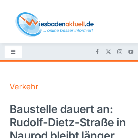
Skip
to
content
Toggle
Navigation
Startseite
Verkehr
Nachrichten
Baustelle dauert an:
Politik
Rudolf-Dietz-Straße in
Wirtschaft
Naurod bleibt länger