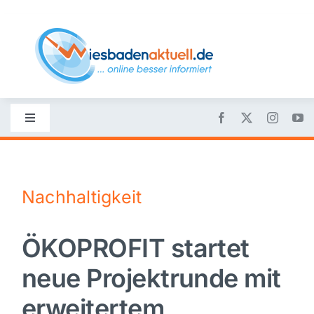
Skip
to
content
Toggle
Navigation
Startseite
Nachhaltigkeit
Nachrichten
ÖKOPROFIT startet
Politik
neue Projektrunde mit
Wirtschaft
erweitertem