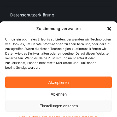
Datenschutzerklärung
Zustimmung verwalten
AGBs
Um dir ein optimales Erlebnis zu bieten, verwenden wir Technologien
wie Cookies, um Geräteinformationen zu speichern und/oder darauf
Cookie-Richtlinie (EU)
zuzugreifen. Wenn du diesen Technologien zustimmst, können wir
Daten wie das Surfverhalten oder eindeutige IDs auf dieser Website
verarbeiten. Wenn du deine Zustimmung nicht erteilst oder
zurückziehst, können bestimmte Merkmale und Funktionen
Mediendaten
beeinträchtigt werden.
Akzeptieren
© 2026 - Wiesbadenaktuell ...online besser informiert!
Ablehnen
Einstellungen ansehen
Hosting bei alkima WEB & DESIGN ®
Cookie-Richtlinie
Datenschutzerklärung
Impressum