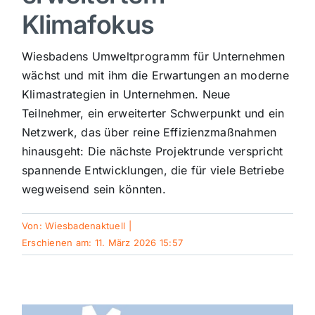
Klimafokus
Sport
Wiesbadens Umweltprogramm für Unternehmen
Kultur
wächst und mit ihm die Erwartungen an moderne
Klimastrategien in Unternehmen. Neue
Teilnehmer, ein erweiterter Schwerpunkt und ein
Panorama
Netzwerk, das über reine Effizienzmaßnahmen
hinausgeht: Die nächste Projektrunde verspricht
Mein Stadtteil
spannende Entwicklungen, die für viele Betriebe
wegweisend sein könnten.
Galerie
Von:
Wiesbadenaktuell
|
Erschienen am: 11. März 2026 15:57
Verkehrsmeldungen
Polizeimeldungen