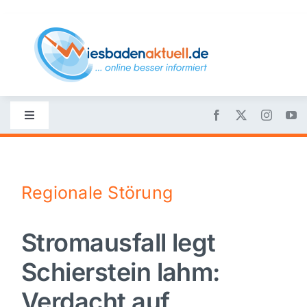
Skip
to
content
Toggle
Navigation
Startseite
Regionale Störung
Nachrichten
Stromausfall legt
Politik
Schierstein lahm:
Wirtschaft
Verdacht auf