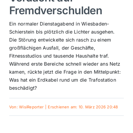
Fremdverschulden
Sport
Ein normaler Dienstagabend in Wiesbaden-
Kultur
Schierstein bis plötzlich die Lichter ausgehen.
Die Störung entwickelte sich rasch zu einem
großflächigen Ausfall, der Geschäfte,
Panorama
Fitnessstudios und tausende Haushalte traf.
Während erste Bereiche schnell wieder ans Netz
Mein Stadtteil
kamen, rückte jetzt die Frage in den Mittelpunkt:
Was hat ein Erdkabel rund um die Trafostation
beschädigt?
Galerie
Von:
WisiReporter
|
Erschienen am: 10. März 2026 20:48
Verkehrsmeldungen
Polizeimeldungen