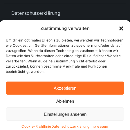
Datenschutzerklärung
Zustimmung verwalten
AGBs
Um dir ein optimales Erlebnis zu bieten, verwenden wir Technologien
wie Cookies, um Geräteinformationen zu speichern und/oder darauf
Cookie-Richtlinie (EU)
zuzugreifen. Wenn du diesen Technologien zustimmst, können wir
Daten wie das Surfverhalten oder eindeutige IDs auf dieser Website
verarbeiten. Wenn du deine Zustimmung nicht erteilst oder
zurückziehst, können bestimmte Merkmale und Funktionen
Mediendaten
beeinträchtigt werden.
Akzeptieren
© 2026 - Wiesbadenaktuell ...online besser informiert!
Ablehnen
Einstellungen ansehen
Hosting bei alkima WEB & DESIGN ®
Cookie-Richtlinie
Datenschutzerklärung
Impressum