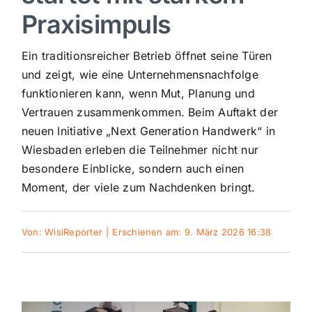
Praxisimpuls
Sport
Ein traditionsreicher Betrieb öffnet seine Türen
Kultur
und zeigt, wie eine Unternehmensnachfolge
funktionieren kann, wenn Mut, Planung und
Vertrauen zusammenkommen. Beim Auftakt der
Panorama
neuen Initiative „Next Generation Handwerk“ in
Wiesbaden erleben die Teilnehmer nicht nur
Mein Stadtteil
besondere Einblicke, sondern auch einen
Moment, der viele zum Nachdenken bringt.
Galerie
Von:
WisiReporter
|
Erschienen am: 9. März 2026 16:38
Verkehrsmeldungen
Polizeimeldungen