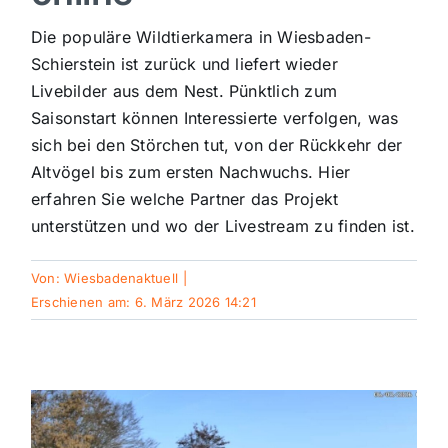
Sport
Die populäre Wildtierkamera in Wiesbaden-
Schierstein ist zurück und liefert wieder
Livebilder aus dem Nest. Pünktlich zum
Kultur
Saisonstart können Interessierte verfolgen, was
sich bei den Störchen tut, von der Rückkehr der
Panorama
Altvögel bis zum ersten Nachwuchs. Hier
erfahren Sie welche Partner das Projekt
unterstützen und wo der Livestream zu finden ist.
Mein Stadtteil
Von:
Wiesbadenaktuell
|
Galerie
Erschienen am: 6. März 2026 14:21
Verkehrsmeldungen
Polizeimeldungen