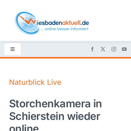
Skip
to
content
Toggle
Navigation
Startseite
Naturblick Live
Nachrichten
Storchenkamera in
Politik
Schierstein wieder
Wirtschaft
online