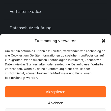
Verhaltenskodex
Datenschutzerklärung
Zustimmung verwalten
AGBs
Um dir ein optimales Erlebnis zu bieten, verwenden wir Technologien
wie Cookies, um Geräteinformationen zu speichern und/oder darauf
Cookie-Richtlinie (EU)
zuzugreifen. Wenn du diesen Technologien zustimmst, können wir
Daten wie das Surfverhalten oder eindeutige IDs auf dieser Website
verarbeiten. Wenn du deine Zustimmung nicht erteilst oder
zurückziehst, können bestimmte Merkmale und Funktionen
Mediendaten
beeinträchtigt werden.
Akzeptieren
© 2026 - Wiesbadenaktuell ...online besser informiert!
Ablehnen