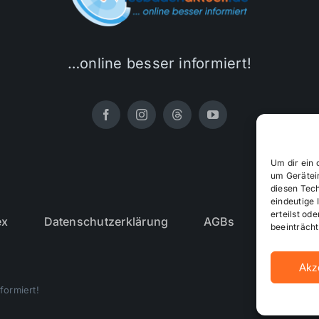
…online besser informiert!
Um dir ein 
um Gerätei
diesen Tec
eindeutige 
erteilst o
ex
Datenschutzerklärung
AGBs
Cookie-R
beeinträcht
Akz
formiert!