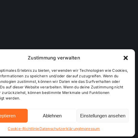
Zustimmung verwalten
optimales Erlebnis zu bieten, verwenden wir Technologien wie Cookies,
nformationen zu speichern und/oder darauf zuzugreifen. Wenn du
hnologien zustimmst, können wir Daten wie das Surfverhalten oder
IDs auf dieser Website verarbeiten. Wenn du deine Zustimmung nicht
der zurückziehst, können bestimmte Merkmale und Funktionen
ichtlinie (EU)
Mediendaten
igt werden.
eptieren
Ablehnen
Einstellungen ansehen
Hosting bei alkima WEB & DESIGN ®
Cookie-Richtlinie
Datenschutzerklärung
Impressum