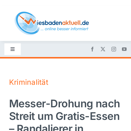
Skip
to
content
Toggle
Navigation
Startseite
Kriminalität
Nachrichten
Messer-Drohung nach
Politik
Streit um Gratis-Essen
Wirtschaft
– Randalierer in