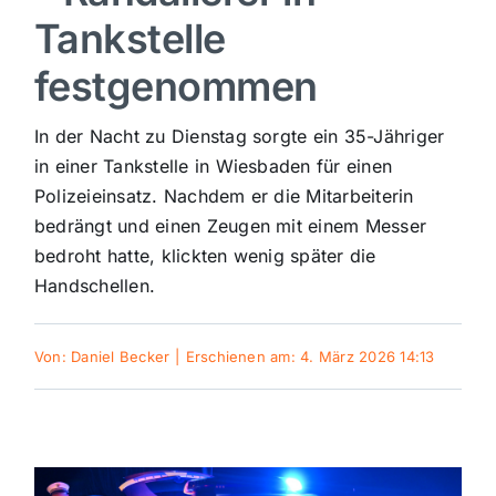
Tankstelle
Sport
festgenommen
Kultur
In der Nacht zu Dienstag sorgte ein 35-Jähriger
in einer Tankstelle in Wiesbaden für einen
Panorama
Polizeieinsatz. Nachdem er die Mitarbeiterin
bedrängt und einen Zeugen mit einem Messer
bedroht hatte, klickten wenig später die
Mein Stadtteil
Handschellen.
Galerie
Von:
Daniel Becker
|
Erschienen am: 4. März 2026 14:13
Verkehrsmeldungen
Polizeimeldungen