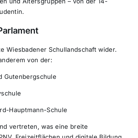
n und Altersgruppen – von der 14-
tudentin.
 Parlament
te Wiesbadener Schullandschaft wider.
anderem von der:
 Gutenbergschule
yschule
hard-Hauptmann-Schule
d vertreten, was eine breite
V, Freizeitflächen und digitale Bildung