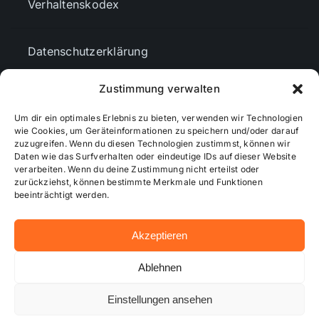
Verhaltenskodex
Datenschutzerklärung
Zustimmung verwalten
AGBs
Um dir ein optimales Erlebnis zu bieten, verwenden wir Technologien
wie Cookies, um Geräteinformationen zu speichern und/oder darauf
Cookie-Richtlinie (EU)
zuzugreifen. Wenn du diesen Technologien zustimmst, können wir
Daten wie das Surfverhalten oder eindeutige IDs auf dieser Website
verarbeiten. Wenn du deine Zustimmung nicht erteilst oder
zurückziehst, können bestimmte Merkmale und Funktionen
Mediendaten
beeinträchtigt werden.
Akzeptieren
© 2026 - Wiesbadenaktuell ...online besser informiert!
Ablehnen
Einstellungen ansehen
Hosting bei alkima WEB & DESIGN ®