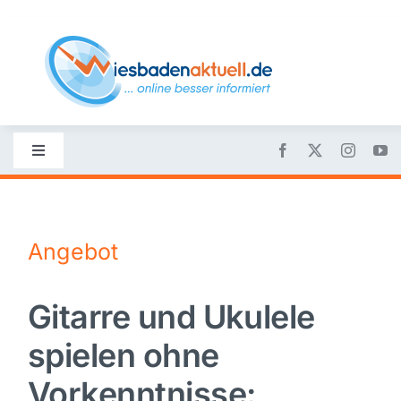
Skip
to
content
Toggle
Navigation
Startseite
Angebot
Nachrichten
Gitarre und Ukulele
Politik
spielen ohne
Wirtschaft
Vorkenntnisse: