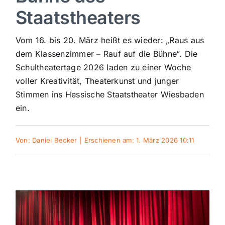
Staatstheaters
Sport
Vom 16. bis 20. März heißt es wieder: „Raus aus
Kultur
dem Klassenzimmer – Rauf auf die Bühne“. Die
Schultheatertage 2026 laden zu einer Woche
voller Kreativität, Theaterkunst und junger
Panorama
Stimmen ins Hessische Staatstheater Wiesbaden
ein.
Mein Stadtteil
Von:
Daniel Becker
|
Erschienen am: 1. März 2026 10:11
Galerie
Verkehrsmeldungen
Polizeimeldungen