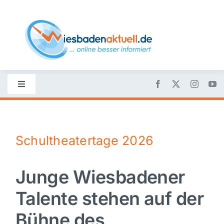
Skip
to
content
Toggle
Navigation
Startseite
Schultheatertage 2026
Nachrichten
Junge Wiesbadener
Politik
Talente stehen auf der
Wirtschaft
Bühne des