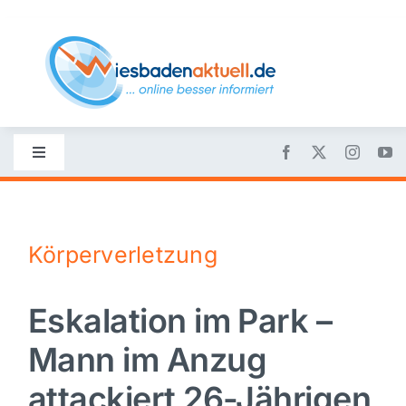
Skip
to
content
Toggle
Navigation
Startseite
Körperverletzung
Nachrichten
Eskalation im Park –
Politik
Mann im Anzug
Wirtschaft
attackiert 26-Jährigen