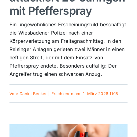
mit Pfefferspray
Sport
Ein ungewöhnliches Erscheinungsbild beschäftigt
Kultur
die Wiesbadener Polizei nach einer
Körperverletzung am Freitagnachmittag. In den
Reisinger Anlagen gerieten zwei Männer in einen
Panorama
heftigen Streit, der mit dem Einsatz von
Pfefferspray endete. Besonders auffällig: Der
Mein Stadtteil
Angreifer trug einen schwarzen Anzug.
Galerie
Von:
Daniel Becker
|
Erschienen am: 1. März 2026 11:15
Verkehrsmeldungen
Polizeimeldungen