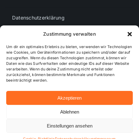
Datenschutzerklärung
Zustimmung verwalten
AGBs
Um dir ein optimales Erlebnis zu bieten, verwenden wir Technologien
wie Cookies, um Geräteinformationen zu speichern und/oder darauf
Cookie-Richtlinie (EU)
zuzugreifen. Wenn du diesen Technologien zustimmst, können wir
Daten wie das Surfverhalten oder eindeutige IDs auf dieser Website
verarbeiten. Wenn du deine Zustimmung nicht erteilst oder
zurückziehst, können bestimmte Merkmale und Funktionen
Mediendaten
beeinträchtigt werden.
Akzeptieren
© 2026 - Wiesbadenaktuell ...online besser informiert!
Ablehnen
Einstellungen ansehen
Hosting bei alkima WEB & DESIGN ®
Cookie-Richtlinie
Datenschutzerklärung
Impressum