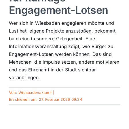
Engagement-Lotsen
Sport
Wer sich in Wiesbaden engagieren möchte und
Kultur
Lust hat, eigene Projekte anzustoßen, bekommt
bald eine besondere Gelegenheit. Eine
Informationsveranstaltung zeigt, wie Bürger zu
Panorama
Engagement-Lotsen werden können. Das sind
Menschen, die Impulse setzen, andere motivieren
Mein Stadtteil
und das Ehrenamt in der Stadt sichtbar
voranbringen.
Galerie
Von:
Wiesbadenaktuell
|
Erschienen am: 27. Februar 2026 09:24
Verkehrsmeldungen
Polizeimeldungen