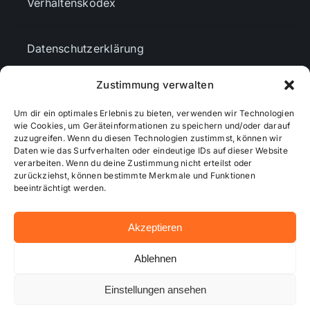
Verhaltenskodex
Datenschutzerklärung
Zustimmung verwalten
AGBs
Um dir ein optimales Erlebnis zu bieten, verwenden wir Technologien
wie Cookies, um Geräteinformationen zu speichern und/oder darauf
Cookie-Richtlinie (EU)
zuzugreifen. Wenn du diesen Technologien zustimmst, können wir
Daten wie das Surfverhalten oder eindeutige IDs auf dieser Website
verarbeiten. Wenn du deine Zustimmung nicht erteilst oder
zurückziehst, können bestimmte Merkmale und Funktionen
Mediendaten
beeinträchtigt werden.
Akzeptieren
© 2026 - Wiesbadenaktuell ...online besser informiert!
Ablehnen
Einstellungen ansehen
Hosting bei alkima WEB & DESIGN ®