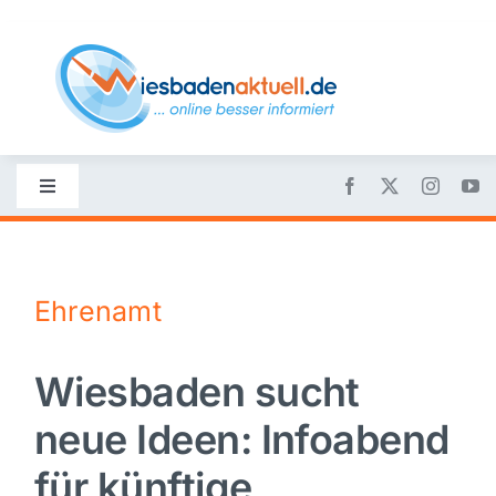
Skip
to
content
Toggle
Navigation
Startseite
Ehrenamt
Nachrichten
Wiesbaden sucht
Politik
neue Ideen: Infoabend
Wirtschaft
für künftige