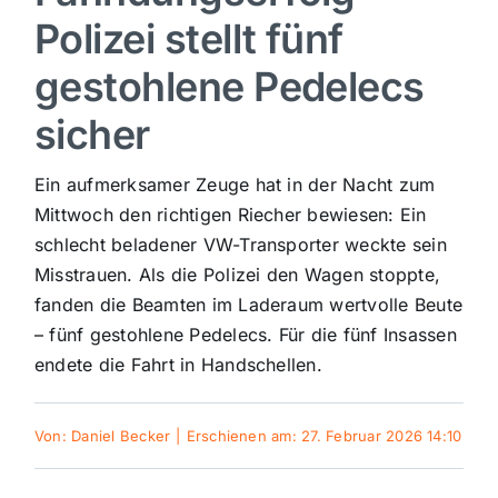
Polizei stellt fünf
Sport
gestohlene Pedelecs
Kultur
sicher
Ein aufmerksamer Zeuge hat in der Nacht zum
Panorama
Mittwoch den richtigen Riecher bewiesen: Ein
schlecht beladener VW-Transporter weckte sein
Mein Stadtteil
Misstrauen. Als die Polizei den Wagen stoppte,
fanden die Beamten im Laderaum wertvolle Beute
Galerie
– fünf gestohlene Pedelecs. Für die fünf Insassen
endete die Fahrt in Handschellen.
Verkehrsmeldungen
Von:
Daniel Becker
|
Erschienen am: 27. Februar 2026 14:10
Polizeimeldungen