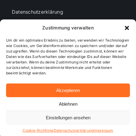
Datenschutzerklärung
Zustimmung verwalten
AGBs
Um dir ein optimales Erlebnis zu bieten, verwenden wir Technologien
wie Cookies, um Geräteinformationen zu speichern und/oder darauf
Cookie-Richtlinie (EU)
zuzugreifen. Wenn du diesen Technologien zustimmst, können wir
Daten wie das Surfverhalten oder eindeutige IDs auf dieser Website
verarbeiten. Wenn du deine Zustimmung nicht erteilst oder
zurückziehst, können bestimmte Merkmale und Funktionen
Mediendaten
beeinträchtigt werden.
Akzeptieren
© 2026 - Wiesbadenaktuell ...online besser informiert!
Ablehnen
Einstellungen ansehen
Hosting bei alkima WEB & DESIGN ®
Cookie-Richtlinie
Datenschutzerklärung
Impressum