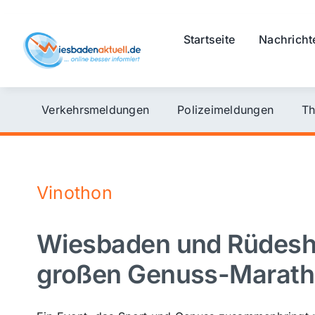
Skip
to
Startseite
Nachricht
content
Verkehrsmeldungen
Polizeimeldungen
Th
Vinothon
Wiesbaden und Rüdeshe
großen Genuss-Marat