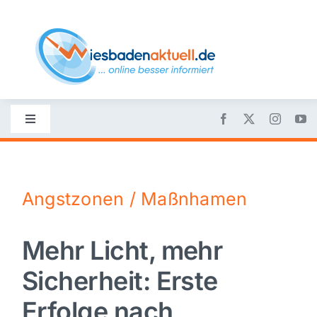
Skip
to
content
Toggle
Navigation
Startseite
Angstzonen / Maßnhamen
Nachrichten
Mehr Licht, mehr
Politik
Sicherheit: Erste
Wirtschaft
Erfolge nach