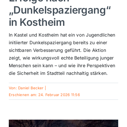
„Dunkelspaziergang“
Sport
in Kostheim
Kultur
In Kastel und Kostheim hat ein von Jugendlichen
initiierter Dunkelspaziergang bereits zu einer
Panorama
sichtbaren Verbesserung geführt. Die Aktion
zeigt, wie wirkungsvoll echte Beteiligung junger
Menschen sein kann – und wie ihre Perspektiven
Mein Stadtteil
die Sicherheit im Stadtteil nachhaltig stärken.
Galerie
Von:
Daniel Becker
|
Erschienen am: 24. Februar 2026 11:56
Verkehrsmeldungen
Polizeimeldungen