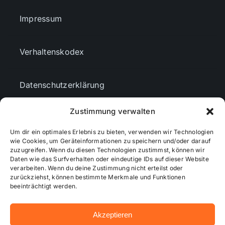
Impressum
Verhaltenskodex
Datenschutzerklärung
Zustimmung verwalten
AGBs
Um dir ein optimales Erlebnis zu bieten, verwenden wir Technologien
wie Cookies, um Geräteinformationen zu speichern und/oder darauf
Cookie-Richtlinie (EU)
zuzugreifen. Wenn du diesen Technologien zustimmst, können wir
Daten wie das Surfverhalten oder eindeutige IDs auf dieser Website
verarbeiten. Wenn du deine Zustimmung nicht erteilst oder
zurückziehst, können bestimmte Merkmale und Funktionen
Mediendaten
beeinträchtigt werden.
Akzeptieren
© 2026 - Wiesbadenaktuell ...online besser informiert!