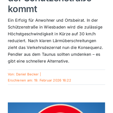
kommt
Sport
Ein Erfolg für Anwohner und Ortsbeirat. In der
Kultur
Schützenstraße in Wiesbaden wird die zulässige
Höchstgeschwindigkeit in Kürze auf 30 km/h
reduziert. Nach klaren Lärmüberschreitungen
Panorama
zieht das Verkehrsdezernat nun die Konsequenz.
Pendler aus dem Taunus sollten umdenken – es
Mein Stadtteil
gibt eine schnellere Alternative.
Von:
Daniel Becker
|
Galerie
Erschienen am: 19. Februar 2026 16:22
Verkehrsmeldungen
Polizeimeldungen