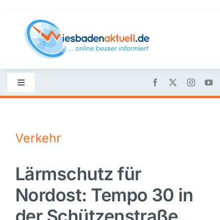
Skip
to
content
Toggle
Navigation
Startseite
Verkehr
Nachrichten
Lärmschutz für
Politik
Nordost: Tempo 30 in
Wirtschaft
der Schützenstraße