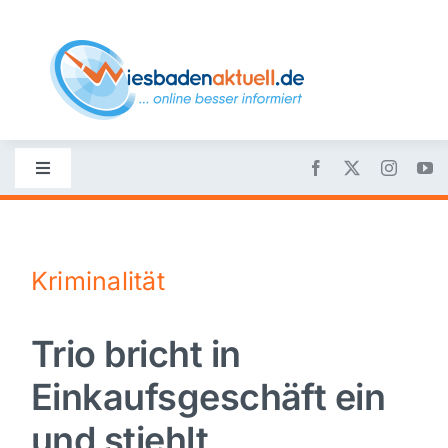
Skip
to
content
Toggle
Navigation
Startseite
Kriminalität
Nachrichten
Trio bricht in
Politik
Einkaufsgeschäft ein
Wirtschaft
und stiehlt