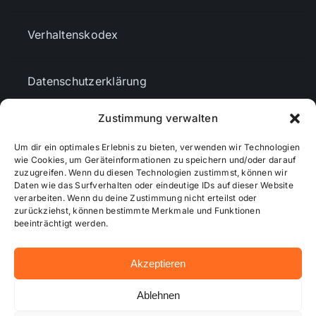
Verhaltenskodex
Datenschutzerklärung
Zustimmung verwalten
AGBs
Um dir ein optimales Erlebnis zu bieten, verwenden wir Technologien
wie Cookies, um Geräteinformationen zu speichern und/oder darauf
Cookie-Richtlinie (EU)
zuzugreifen. Wenn du diesen Technologien zustimmst, können wir
Daten wie das Surfverhalten oder eindeutige IDs auf dieser Website
verarbeiten. Wenn du deine Zustimmung nicht erteilst oder
zurückziehst, können bestimmte Merkmale und Funktionen
Mediendaten
beeinträchtigt werden.
Akzeptieren
© 2026 - Wiesbadenaktuell ...online besser informiert!
Ablehnen