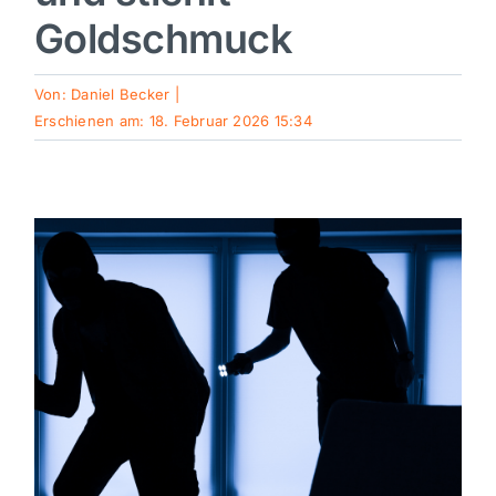
Goldschmuck
Sport
Von:
Daniel Becker
|
Kultur
Erschienen am: 18. Februar 2026 15:34
Panorama
Mein Stadtteil
Galerie
Verkehrsmeldungen
Polizeimeldungen