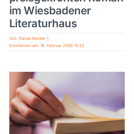
im Wiesbadener
Sport
Literaturhaus
Kultur
Von:
Daniel Becker
|
Erschienen am: 18. Februar 2026 10:32
Panorama
Mein Stadtteil
Galerie
Verkehrsmeldungen
Polizeimeldungen