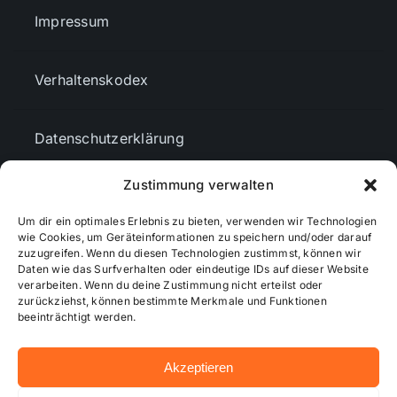
Impressum
Verhaltenskodex
Datenschutzerklärung
Zustimmung verwalten
AGBs
Um dir ein optimales Erlebnis zu bieten, verwenden wir Technologien
wie Cookies, um Geräteinformationen zu speichern und/oder darauf
Cookie-Richtlinie (EU)
zuzugreifen. Wenn du diesen Technologien zustimmst, können wir
Daten wie das Surfverhalten oder eindeutige IDs auf dieser Website
verarbeiten. Wenn du deine Zustimmung nicht erteilst oder
zurückziehst, können bestimmte Merkmale und Funktionen
Mediendaten
beeinträchtigt werden.
Akzeptieren
© 2026 - Wiesbadenaktuell ...online besser informiert!