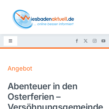
Skip
to
content
Toggle
Navigation
Startseite
Angebot
Nachrichten
Abenteuer in den
Politik
Osterferien –
Wirtschaft
Versöhnungsgemeinde