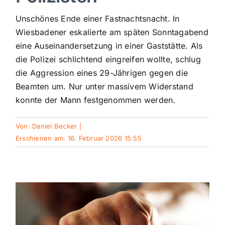
Sport
Unschönes Ende einer Fastnachtsnacht. In
Wiesbadener eskalierte am späten Sonntagabend
eine Auseinandersetzung in einer Gaststätte. Als
Kultur
die Polizei schlichtend eingreifen wollte, schlug
die Aggression eines 29-Jährigen gegen die
Panorama
Beamten um. Nur unter massivem Widerstand
konnte der Mann festgenommen werden.
Mein Stadtteil
Von:
Daniel Becker
|
Erschienen am: 16. Februar 2026 15:55
Galerie
Verkehrsmeldungen
Polizeimeldungen