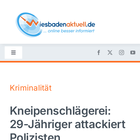
Skip
to
content
Toggle
Navigation
Startseite
Kriminalität
Nachrichten
Kneipenschlägerei:
Politik
29-Jähriger attackiert
Wirtschaft
Polizisten