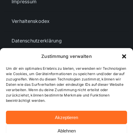
Impressum
Verhaltenskodex
Datenschutzerklärung
Zustimmung verwalten
AGBs
Um dir ein optimales Erlebnis zu bieten, verwenden wir Technologien
wie Cookies, um Geräteinformationen zu speichern und/oder darauf
Cookie-Richtlinie (EU)
zuzugreifen. Wenn du diesen Technologien zustimmst, können wir
Daten wie das Surfverhalten oder eindeutige IDs auf dieser Website
verarbeiten. Wenn du deine Zustimmung nicht erteilst oder
zurückziehst, können bestimmte Merkmale und Funktionen
Mediendaten
beeinträchtigt werden.
Akzeptieren
© 2026 - Wiesbadenaktuell ...online besser informiert!
Ablehnen