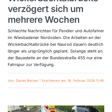
verzögert sich um
Sport
mehrere Wochen
Kultur
Schlechte Nachrichten für Pendler und Autofahrer
im Wiesbadener Nordosten. Die Arbeiten an der
Panorama
Wickerbachtalbrücke bei Naurod dauern deutlich
länger als ursprünglich geplant. Solange steht an
der Bauastelle an der Bundesstraße 455 nur eine
Mein Stadtteil
Fahrspur zur Verfügung.
Galerie
Von:
Daniel Becker
|
Erschienen am: 16. Februar 2026 11:46
Verkehrsmeldungen
Polizeimeldungen