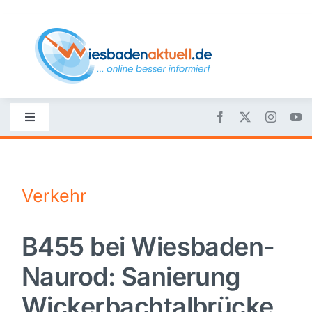
Skip
to
content
Toggle
Navigation
Startseite
Verkehr
Nachrichten
B455 bei Wiesbaden-
Politik
Naurod: Sanierung
Wirtschaft
Wickerbachtalbrücke