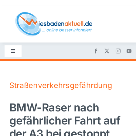
Skip
to
content
Toggle
Navigation
Startseite
Straßenverkehrsgefährdung
Nachrichten
BMW-Raser nach
Politik
gefährlicher Fahrt auf
Wirtschaft
der A3 bei gestoppt