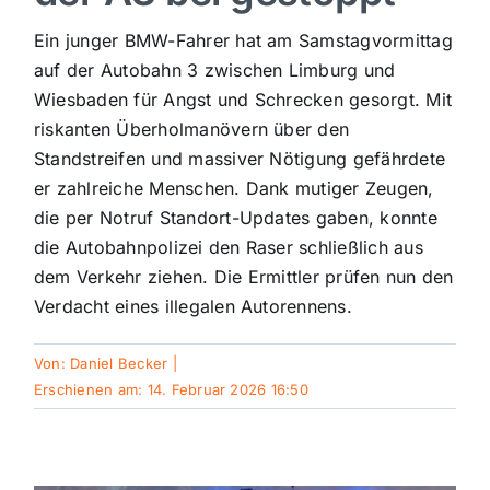
Sport
Ein junger BMW-Fahrer hat am Samstagvormittag
auf der Autobahn 3 zwischen Limburg und
Wiesbaden für Angst und Schrecken gesorgt. Mit
Kultur
riskanten Überholmanövern über den
Standstreifen und massiver Nötigung gefährdete
Panorama
er zahlreiche Menschen. Dank mutiger Zeugen,
die per Notruf Standort-Updates gaben, konnte
die Autobahnpolizei den Raser schließlich aus
Mein Stadtteil
dem Verkehr ziehen. Die Ermittler prüfen nun den
Verdacht eines illegalen Autorennens.
Galerie
Von:
Daniel Becker
|
Erschienen am: 14. Februar 2026 16:50
Verkehrsmeldungen
Polizeimeldungen