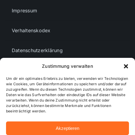
Impressum
Verhaltenskodex
Datenschutzerklärung
Zustimmung verwalten
AGBs
Um dir ein optimales Erlebnis zu bieten, verwenden wir Technologien
wie Cookies, um Geräteinformationen zu speichern und/oder darauf
Cookie-Richtlinie (EU)
zuzugreifen. Wenn du diesen Technologien zustimmst, können wir
Daten wie das Surfverhalten oder eindeutige IDs auf dieser Website
verarbeiten. Wenn du deine Zustimmung nicht erteilst oder
zurückziehst, können bestimmte Merkmale und Funktionen
Mediendaten
beeinträchtigt werden.
Akzeptieren
© 2026 - Wiesbadenaktuell ...online besser informiert!