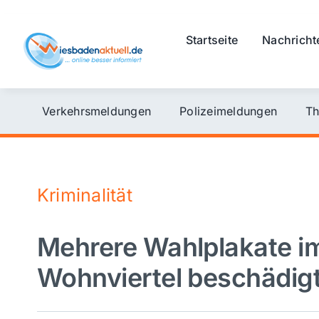
Skip
to
Startseite
Nachricht
content
Verkehrsmeldungen
Polizeimeldungen
Th
Kriminalität
Mehrere Wahlplakate i
Wohnviertel beschädig