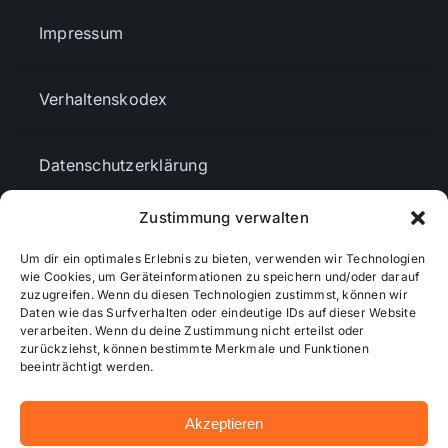
Impressum
Verhaltenskodex
Datenschutzerklärung
Zustimmung verwalten
AGBs
Um dir ein optimales Erlebnis zu bieten, verwenden wir Technologien
wie Cookies, um Geräteinformationen zu speichern und/oder darauf
Cookie-Richtlinie (EU)
zuzugreifen. Wenn du diesen Technologien zustimmst, können wir
Daten wie das Surfverhalten oder eindeutige IDs auf dieser Website
verarbeiten. Wenn du deine Zustimmung nicht erteilst oder
zurückziehst, können bestimmte Merkmale und Funktionen
Mediendaten
beeinträchtigt werden.
Akzeptieren
© 2026 - Wiesbadenaktuell ...online besser informiert!