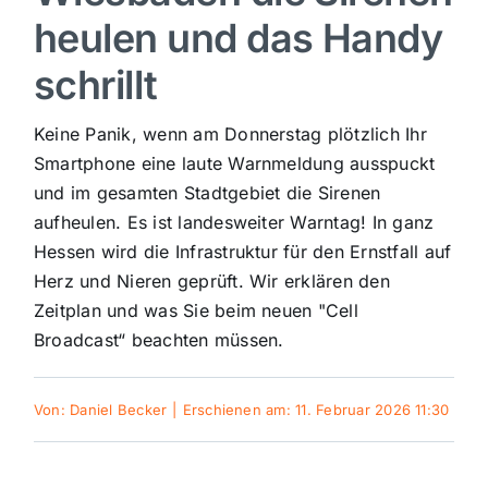
heulen und das Handy
Sport
schrillt
Kultur
Keine Panik, wenn am Donnerstag plötzlich Ihr
Smartphone eine laute Warnmeldung ausspuckt
Panorama
und im gesamten Stadtgebiet die Sirenen
aufheulen. Es ist landesweiter Warntag! In ganz
Hessen wird die Infrastruktur für den Ernstfall auf
Mein Stadtteil
Herz und Nieren geprüft. Wir erklären den
Zeitplan und was Sie beim neuen "Cell
Galerie
Broadcast“ beachten müssen.
Verkehrsmeldungen
Von:
Daniel Becker
|
Erschienen am: 11. Februar 2026 11:30
Polizeimeldungen