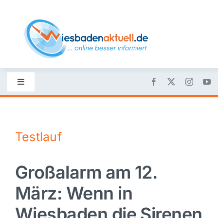
Skip
to
content
Toggle
Navigation
Startseite
Testlauf
Nachrichten
Großalarm am 12.
Politik
März: Wenn in
Wirtschaft
Wiesbaden die Sirenen