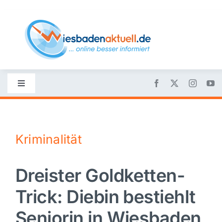
Skip
to
content
Toggle
Navigation
Startseite
Kriminalität
Nachrichten
Dreister Goldketten-
Politik
Trick: Diebin bestiehlt
Wirtschaft
Seniorin in Wiesbaden