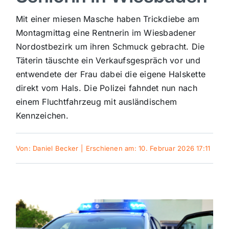
Sport
Mit einer miesen Masche haben Trickdiebe am
Montagmittag eine Rentnerin im Wiesbadener
Nordostbezirk um ihren Schmuck gebracht. Die
Kultur
Täterin täuschte ein Verkaufsgespräch vor und
entwendete der Frau dabei die eigene Halskette
Panorama
direkt vom Hals. Die Polizei fahndet nun nach
einem Fluchtfahrzeug mit ausländischem
Kennzeichen.
Mein Stadtteil
Von:
Daniel Becker
|
Erschienen am: 10. Februar 2026 17:11
Galerie
Verkehrsmeldungen
Polizeimeldungen