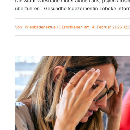
Die Stadt Wiesbaden lotet aktuell aus, psychiatri
überführen.. Gesundheitsdezernentin Löbcke inform
Von:
Wiesbadenaktuell
|
Erschienen am: 4. Februar 2026 12: