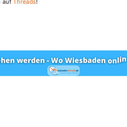
 auf
Threads
!