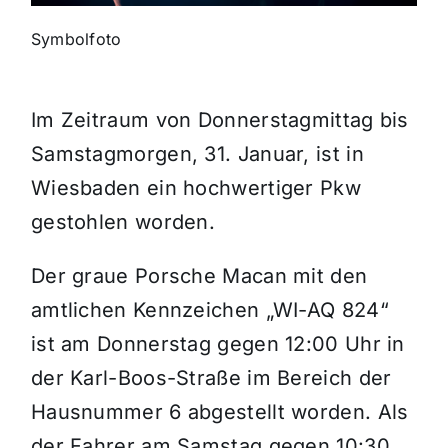
Symbolfoto
Themen und Termine
Gewinnspiele
Im Zeitraum von Donnerstagmittag bis
Samstagmorgen, 31. Januar, ist in
Wiesbaden ein hochwertiger Pkw
gestohlen worden.
Der graue Porsche Macan mit den
amtlichen Kennzeichen „WI-AQ 824“
ist am Donnerstag gegen 12:00 Uhr in
der Karl-Boos-Straße im Bereich der
Hausnummer 6 abgestellt worden. Als
der Fahrer am Samstag gegen 10:30