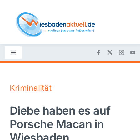
Skip
to
content
Toggle
Navigation
Startseite
Kriminalität
Nachrichten
Diebe haben es auf
Politik
Porsche Macan in
Wirtschaft
Wiesbaden