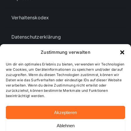
Verhaltenskodex
Datenschutzerklärung
Zustimmung verwalten
AGBs
Um dir ein optimales Erlebnis zu bieten, verwenden wir Technologien
wie Cookies, um Geräteinformationen zu speichern und/oder darauf
Cookie-Richtlinie (EU)
zuzugreifen. Wenn du diesen Technologien zustimmst, können wir
Daten wie das Surfverhalten oder eindeutige IDs auf dieser Website
verarbeiten. Wenn du deine Zustimmung nicht erteilst oder
zurückziehst, können bestimmte Merkmale und Funktionen
Mediendaten
beeinträchtigt werden.
Akzeptieren
© 2026 - Wiesbadenaktuell ...online besser informiert!
Ablehnen