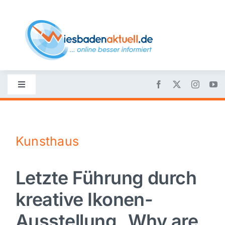
Skip
to
content
Toggle
Navigation
Startseite
Kunsthaus
Nachrichten
Letzte Führung durch
Politik
kreative Ikonen-
Wirtschaft
Ausstellung „Why are