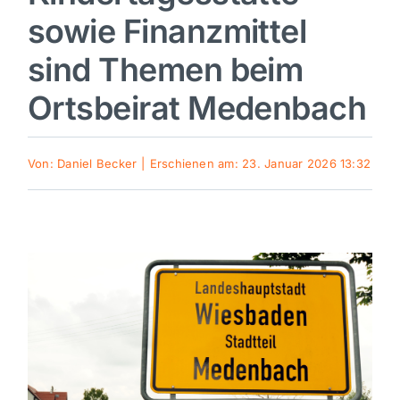
sowie Finanzmittel
Sport
sind Themen beim
Kultur
Ortsbeirat Medenbach
Panorama
Von:
Daniel Becker
|
Erschienen am: 23. Januar 2026 13:32
Mein Stadtteil
Galerie
Verkehrsmeldungen
Polizeimeldungen