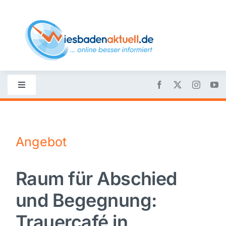
Skip
to
content
Toggle
Navigation
Startseite
Angebot
Nachrichten
Raum für Abschied
Politik
und Begegnung:
Wirtschaft
Trauercafé in