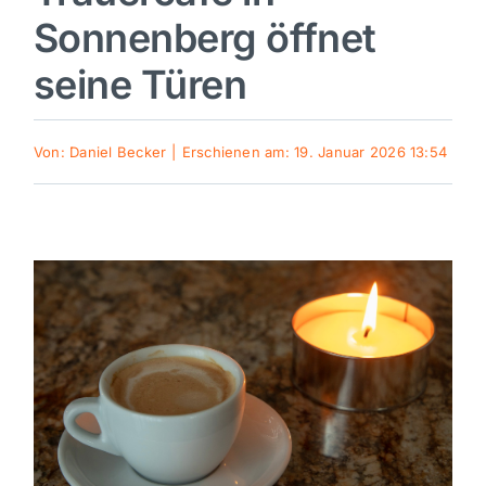
Sonnenberg öffnet
Sport
seine Türen
Kultur
Von:
Daniel Becker
|
Erschienen am: 19. Januar 2026 13:54
Panorama
Mein Stadtteil
Galerie
Verkehrsmeldungen
Polizeimeldungen